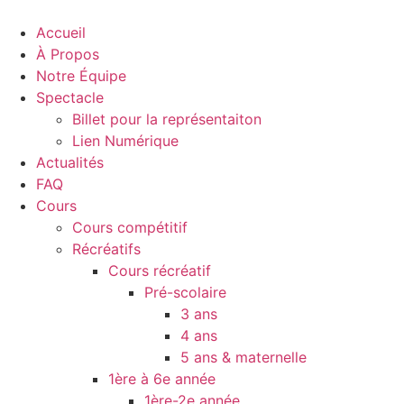
Aller
au
Accueil
contenu
À Propos
Notre Équipe
Spectacle
Billet pour la représentaiton
Lien Numérique
Actualités
FAQ
Cours
Cours compétitif
Récréatifs
Cours récréatif
Pré-scolaire
3 ans
4 ans
5 ans & maternelle
1ère à 6e année
1ère-2e année